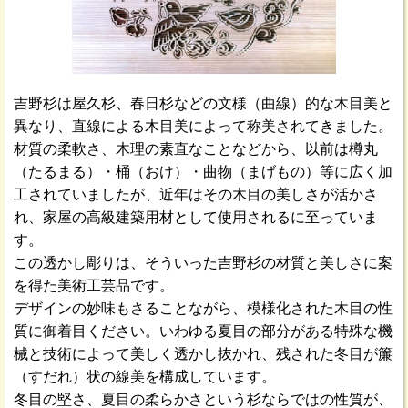
吉野杉は屋久杉、春日杉などの文様（曲線）的な木目美と
異なり、直線による木目美によって称美されてきました。
材質の柔軟さ、木理の素直なことなどから、以前は樽丸
（たるまる）・桶（おけ）・曲物（まげもの）等に広く加
工されていましたが、近年はその木目の美しさが活かさ
れ、家屋の高級建築用材として使用されるに至っていま
す。
この透かし彫りは、そういった吉野杉の材質と美しさに案
を得た美術工芸品です。
デザインの妙味もさることながら、模様化された木目の性
質に御着目ください。いわゆる夏目の部分がある特殊な機
械と技術によって美しく透かし抜かれ、残された冬目が簾
（すだれ）状の線美を構成しています。
冬目の堅さ、夏目の柔らかさという杉ならではの性質が、